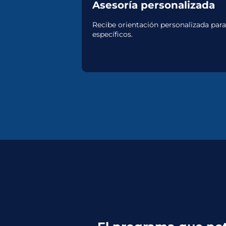
Asesoría personalizada
Recibe orientación personalizada para
específicos.
RUTINAS PODEROSAS
PARA SACAR A TUS
HIJOS DE LAS
PANTALLAS
Técnicas, herramientas y rutinas
poderosas para liberarlos de las
pantallas.