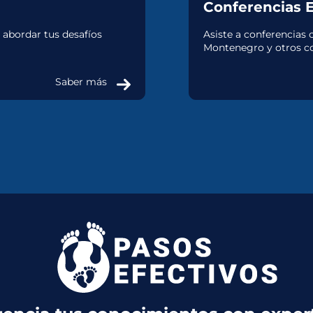
Conferencias 
 abordar tus desafíos
Asiste a conferencias 
Montenegro y otros co
Saber más
PROGRAMA CRIANZA
EN LA ERA DIGITAL
El programa que ayuda a salvar a
tus hijos de la adicción a las
pantallas sin gritos, amenazas ni
chantajes.