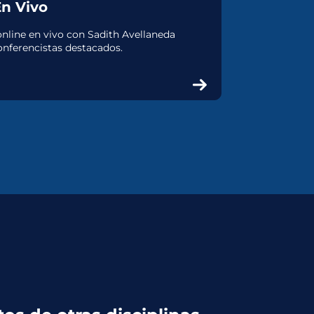
En Vivo
online en vivo con Sadith Avellaneda
nferencistas destacados.
SEXUALIDAD Y
PORNOGRAFÍA
Un curso completo para ayudar a
tus hijos a desarrollar una
sexualidad sana y a protegerlos
de la pornografía en la era digital.