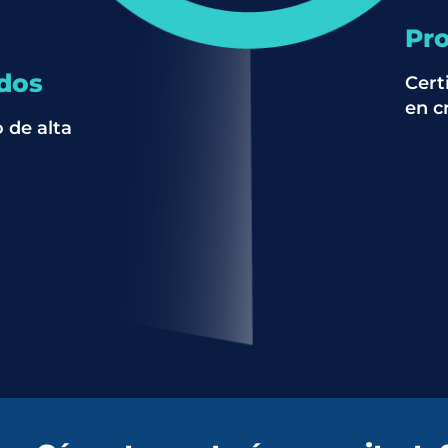
Pro
ados
Cert
en cr
 de alta