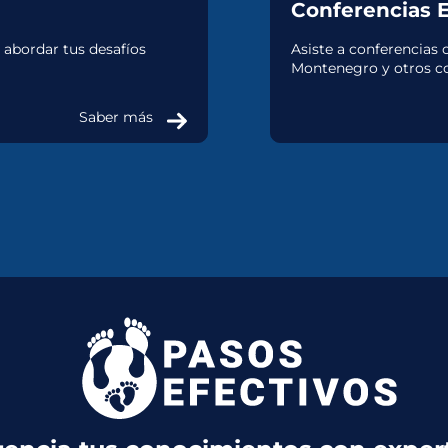
Conferencias 
 abordar tus desafíos
Asiste a conferencias 
Montenegro y otros co
Saber más
PROGRAMA CRIANZA
EN LA ERA DIGITAL
El programa que ayuda a salvar a
tus hijos de la adicción a las
pantallas sin gritos, amenazas ni
chantajes.