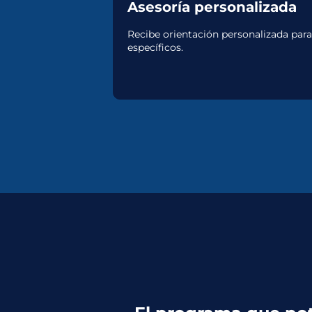
Asesoría personalizada
Recibe orientación personalizada para
específicos.
RUTINAS PODEROSAS
PARA SACAR A TUS
HIJOS DE LAS
PANTALLAS
Técnicas, herramientas y rutinas
poderosas para liberarlos de las
pantallas.