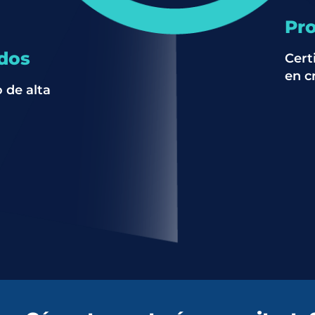
Pro
ados
Cert
en cr
 de alta