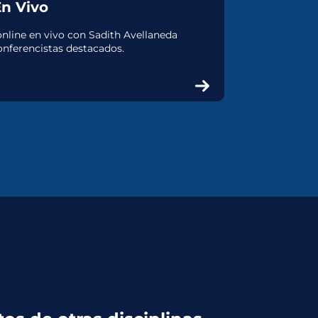
En Vivo
online en vivo con Sadith Avellaneda
nferencistas destacados.
SEXUALIDAD Y
PORNOGRAFÍA
Un curso completo para ayudar a
tus hijos a desarrollar una
sexualidad sana y a protegerlos
de la pornografía en la era digital.